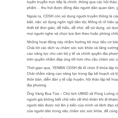
tuyên truyền trực tiếp là chính, thông qua các hội thảo,
phẩm… thu hút được đông đảo người dân quan tâm, gi
Ngoài ra, CDSH còn sử dụng người truyền thông là cán
biệt, việc sử dụng ngôn ngữ dân tộc Mông tỏ rõ hiệu 
thiết kế đơn giản, dễ hiểu, dễ nhớ, dễ sử dụng, sử dụn
mọi người nghe và chọn lựa làm theo hoặc phòng chố
Những hoạt động này nhằm hướng tới mục tiêu cơ bản 
Chải tới các dịch vụ chăm sóc sức khỏe và tăng cường
cao năng lực cho cán bộ y tế và chính quyền địa phư
trên quyền nhằm đáp ứng tốt hơn nhu cầu chăm sóc 
Thời gian qua, YENBAI CDSH đã tổ chức 8 khóa tập hu
Chải nhằm nâng cao năng lực trong lập kế hoạch và k
thôn bản, diễn đàn y tế cấp huyện, hội thảo lập kế ho
địa phương.
Ông Vàng Bua Tủa – Chủ tịch UBND xã Púng Luông cho 
người già không biết chữ nên rất khó khăn khi đi khám,
người dân được nói lên ý kiến của mình và lãnh đạo
của người dân trong việc chăm sóc sức khỏe, để cùng 