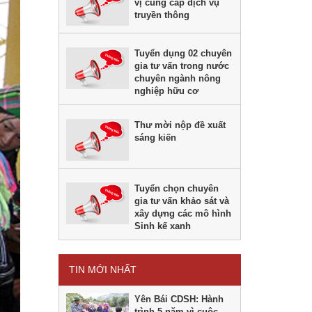
vị cung cấp dịch vụ
truyền thông
Tuyển dụng 02 chuyên
gia tư vấn trong nước
chuyên ngành nông
nghiệp hữu cơ
Thư mời nộp đề xuất
sáng kiến
Tuyển chọn chuyên
gia tư vấn khảo sát và
xây dựng các mô hình
Sinh kế xanh
TIN MỚI NHẤT
Yên Bái CDSH: Hành
trình 5 năm vì cuộc