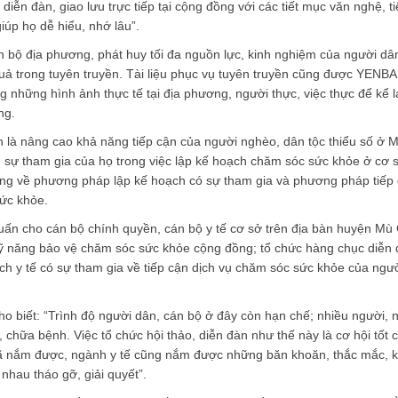
 diễn đàn, giao lưu trực tiếp tại cộng đồng với các tiết mục văn nghệ, t
úp họ dễ hiểu, nhớ lâu”.
 bộ địa phương, phát huy tối đa nguồn lực, kinh nghiệm của người dâ
quả trong tuyên truyền. Tài liệu phục vụ tuyên truyền cũng được YENB
g những hình ảnh thực tế tại địa phương, người thực, việc thực để kể l
ng.
là nâng cao khả năng tiếp cận của người nghèo, dân tộc thiểu số ở 
 sự tham gia của họ trong việc lập kế hoạch chăm sóc sức khỏe ở cơ 
ơng về phương pháp lập kế hoạch có sự tham gia và phương pháp tiếp
sức khỏe.
ấn cho cán bộ chính quyền, cán bộ y tế cơ sở trên địa bàn huyện Mù
ỹ năng bảo vệ chăm sóc sức khỏe cộng đồng; tổ chức hàng chục diễn 
ạch y tế có sự tham gia về tiếp cận dịch vụ chăm sóc sức khỏe của ngư
biết: “Trình độ người dân, cán bộ ở đây còn hạn chế; nhiều người, n
 chữa bệnh. Việc tổ chức hội thảo, diễn đàn như thế này là cơ hội tốt 
 xã nắm được, ngành y tế cũng nắm được những băn khoăn, thắc mắc, 
nhau tháo gỡ, giải quyết”.