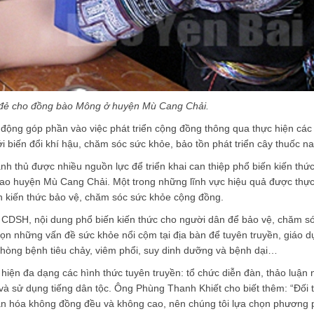
 đẻ cho đồng bào Mông ở huyện Mù Cang Chải.
ộng góp phần vào việc phát triển cộng đồng thông qua thực hiện các
i biến đổi khí hậu, chăm sóc sức khỏe, bảo tồn phát triển cây thuốc 
 thủ được nhiều nguồn lực để triển khai can thiệp phổ biến kiến thức
 cao huyện Mù Cang Chải. Một trong những lĩnh vực hiệu quả được thực
n kiến thức bảo vệ, chăm sóc sức khỏe cộng đồng.
DSH, nội dung phổ biến kiến thức cho người dân để bảo vệ, chăm s
n những vấn đề sức khỏe nổi cộm tại địa bàn để tuyên truyền, giáo d
phòng bệnh tiêu chảy, viêm phổi, suy dinh dưỡng và bệnh dại…
iện đa dạng các hình thức tuyên truyền: tổ chức diễn đàn, thảo luận
 và sử dụng tiếng dân tộc. Ông Phùng Thanh Khiết cho biết thêm: “Đối
văn hóa không đồng đều và không cao, nên chúng tôi lựa chọn phương