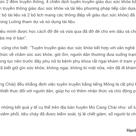
ức 2 đêm truyền thông, 4 chiến dịch tuyên truyền giáo dục sức khỏe b
 truyền thông giáo dục sức khỏe và tài liệu phương pháp tiếp cận dựa
ộ tài liệu và 2 bộ lịch mang các thông điệp về giáo dục sức khỏe) đã 
úng Luông tham dự và sử dụng tài liệu.
liệu mình được học cách đỡ đẻ và vừa qua đã đỡ đẻ cho em dâu và chị 
 bà mẹ ở bản”.
ng cho biết: “Tuyên truyền giáo dục sức khỏe kết hợp với văn nghệ t
 thức về chăm sóc sức khỏe, giờ ốm, người dân thường đưa xuống trạm
g tục nên trước đây phụ nữ bị bệnh phụ khoa rất ngại khám ở trạm y 
ã biết giữ gìn sức khỏe, không ngại, không bí mật nữa, nên đã đi khá
 Chải) đều khẳng định việc tuyên truyền bằng tiếng Mông là rất phù
thiết thực đối với người dân, giúp họ có thêm nhận thức và chủ động 
ững kết quả y tế cụ thể trên địa bàn huyện Mù Cang Chải như: số l
viêm phổi, tiêu chảy đã được kiểm soát, tỷ lệ chết giảm; số người bị c
Hạn