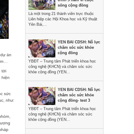
sống cộng đồng
Là một trong 21 thành viên trực thuộc
Liên hiệp các Hội Khoa học và Kỹ thuật
Yên Bái,...
YEN BAI CDSH: Nỗ lực
chăm sóc sức khỏe
cộng đồng
 dự án
nam…
YBĐT – Trung tâm Phát triển khoa học
công nghệ (KHCN) và chăm sóc sức
 tới
khỏe cộng đồng (YEN...
 hiện
YEN BAI CDSH: Nỗ lực
óc sức
chăm sóc sức khỏe
ục, như:
cộng đồng- test 3
YBĐT – Trung tâm Phát triển khoa học
công nghệ (KHCN) và chăm sóc sức
 nhóm,
khỏe cộng đồng (YEN...
 tượng
 pháp