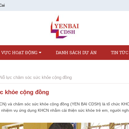
Cai
H VỰC HOẠT ĐỘNG
DANH SÁCH DỰ ÁN
TIN TỨC
ỗ lực chăm sóc sức khỏe cộng đồng
c khỏe cộng đồng
HCN) và chăm sóc sức khỏe cộng đồng (YEN BAI CDSH) là tổ chức KHC
làm nhiệm vụ ứng dụng KHCN nhằm cải thiện sức khỏe trẻ em, người ngh