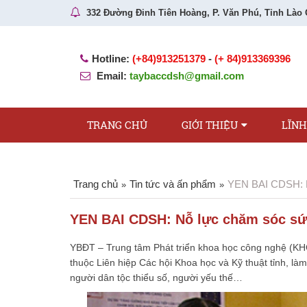
332 Đường Đinh Tiên Hoàng, P. Văn Phú, Tỉnh Lào 
Hotline:
(+84)913251379
-
(+ 84)913369396
Email:
taybaccdsh@gmail.com
TRANG CHỦ
GIỚI THIỆU
LĨN
Trang chủ
Tin tức và ấn phẩm
YEN BAI CDSH: N
»
»
YEN BAI CDSH: Nỗ lực chăm sóc sứ
YBĐT – Trung tâm Phát triển khoa học công nghệ (K
thuộc Liên hiệp Các hội Khoa học và Kỹ thuật tỉnh, 
người dân tộc thiểu số, người yếu thế…