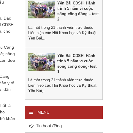
iểu
Yên Bái CDSH: Hành
trình 5 năm vì cuộc
sống cộng đồng – test
n. Đặc
2
AI CDSH
Là một trong 21 thành viên trực thuộc
ại cho
Liên hiệp các Hội Khoa học và Kỹ thuật
Yên Bái,...
Mù Cang
sở; nâng
Yên Bái CDSH: Hành
 cận dựa
trình 5 năm vì cuộc
sống cộng đồng- test
1
 Cang
Là một trong 21 thành viên trực thuộc
đàn y tế
Liên hiệp các Hội Khoa học và Kỹ thuật
ời dân
Yên Bái,...
hất là
cho
MENU
khó khăn
Tin hoạt động