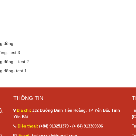
ng đồng
ng- test 3
g đồng – test 2
g đồng- test 1
THÔNG TIN
T
à
Địa chỉ:
332 Đường Đinh Tiên Hoàng, TP Yên Bái, Tỉnh
Tu
Yên Bái
(C
Điện thoại:
(+84) 913251379 - (+ 84) 913369396
Tu
n
Email:
taybaccdsh@gmail.com
Tu