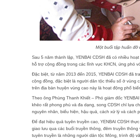
Một buổi tập huấn đỡ
Sau 5 năm thành lập, YENBAI CDSH đã có nhiều hoạt đ
hỗ trợ cộng đồng trong các lĩnh vực KHCN, ứng phó vớ
Đặc biệt, từ năm 2013 đến 2015, YENBAI CDSH đã tranh
cộng đồng, đặc biệt là người dân tộc thiểu số ở vùng
trên địa bàn huyện vùng cao này là hoạt động phổ biế
Theo ông Phùng Thanh Khiết – Phó giám đốc YENBAI C
khẻo rất phong phú và đa dạng, song CDSH chỉ lựa chọ
nguyên nhân, biểu hiện, hậu quả, cách xử lý và cách 
Để đạt hiệu quả tuyên truyền cao, YENBAI CDSH thực h
giao lưu qua các buổi truyền thông, đêm truyền thông
tuyên truyền là những người dân tộc Mông, trình độ 