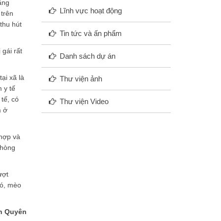
ằng
Lĩnh vực hoạt động
 trên
thu hút
Tin tức và ấn phẩm
gái rất
Danh sách dự án
ại xã là
Thư viện ảnh
 y tế
tế, có
Thư viện Video
m ở
 hợp và
phòng
ượt
hó, mèo
h Quyên