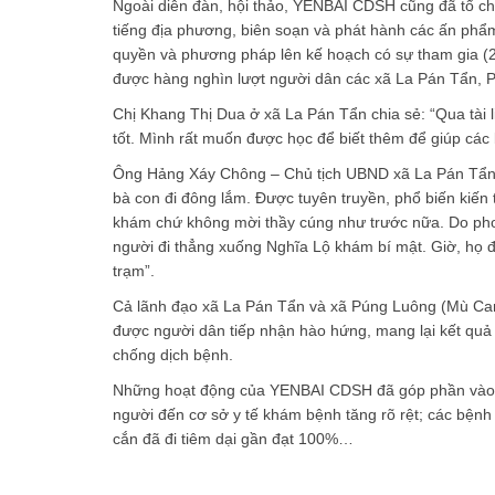
Ngoài diễn đàn, hội thảo, YENBAI CDSH cũng đã tổ ch
tiếng địa phương, biên soạn và phát hành các ấn phẩm
quyền và phương pháp lên kế hoạch có sự tham gia (2 b
được hàng nghìn lượt người dân các xã La Pán Tẩn, P
Chị Khang Thị Dua ở xã La Pán Tẩn chia sẻ: “Qua tài 
tốt. Mình rất muốn được học để biết thêm để giúp các
Ông Hảng Xáy Chông – Chủ tịch UBND xã La Pán Tẩn cũ
bà con đi đông lắm. Được tuyên truyền, phổ biến kiến
khám chứ không mời thầy cúng như trước nữa. Do phon
người đi thẳng xuống Nghĩa Lộ khám bí mật. Giờ, họ đ
trạm”.
Cả lãnh đạo xã La Pán Tẩn và xã Púng Luông (Mù Cang
được người dân tiếp nhận hào hứng, mang lại kết quả 
chống dịch bệnh.
Những hoạt động của YENBAI CDSH đã góp phần vào nh
người đến cơ sở y tế khám bệnh tăng rõ rệt; các bệnh 
cắn đã đi tiêm dại gần đạt 100%…