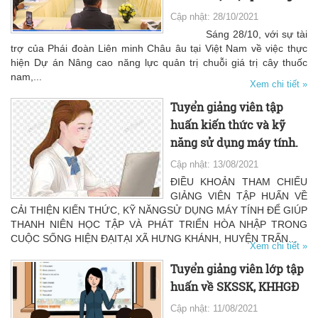
Cập nhật: 28/10/2021
Sáng 28/10, với sự tài
trợ của Phái đoàn Liên minh Châu âu tại Việt Nam về việc thực
hiện Dự án Nâng cao năng lực quản trị chuỗi giá trị cây thuốc
nam,...
Xem chi tiết »
Tuyển giảng viên tập
huấn kiến thức và kỹ
năng sử dụng máy tính.
Cập nhật: 13/08/2021
ĐIỀU KHOẢN THAM CHIẾU
GIẢNG VIÊN TẬP HUẤN VỀ
CẢI THIỆN KIẾN THỨC, KỸ NĂNGSỬ DỤNG MÁY TÍNH ĐỂ GIÚP
THANH NIÊN HỌC TẬP VÀ PHÁT TRIỂN HÒA NHẬP TRONG
CUỘC SỐNG HIỆN ĐẠITẠI XÃ HƯNG KHÁNH, HUYỆN TRẤN...
Xem chi tiết »
Tuyển giảng viên lớp tập
huấn về SKSSK, KHHGĐ
Cập nhật: 11/08/2021