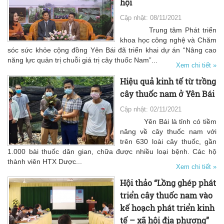
hội
Cập nhật: 08/11/2021
Trung tâm Phát triển
khoa học công nghệ và Chăm
sóc sức khỏe cộng đồng Yên Bái đã triển khai dự án “Nâng cao
năng lực quản trị chuỗi giá trị cây thuốc Nam”...
Xem chi tiết »
Hiệu quả kinh tế từ trồng
cây thuốc nam ở Yên Bái
Cập nhật: 02/11/2021
Yên Bái là tỉnh có tiềm
năng về cây thuốc nam với
trên 630 loài cây thuốc, gần
1.000 bài thuốc dân gian, chữa được nhiều loại bệnh. Các hộ
thành viên HTX Dược...
Xem chi tiết »
Hội thảo “Lồng ghép phát
triển cây thuốc nam vào
kế hoạch phát triển kinh
tế – xã hội địa phương”