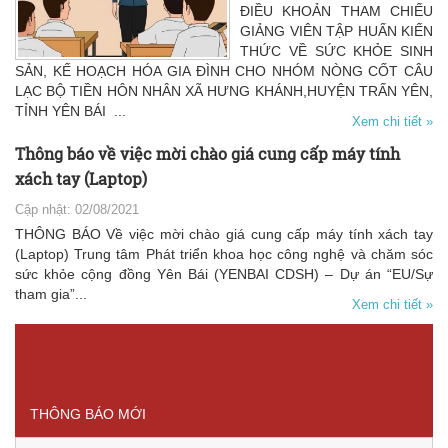
ĐIỀU KHOẢN THAM CHIẾU
GIẢNG VIÊN TẬP HUẤN KIẾN
THỨC VỀ SỨC KHỎE SINH
SẢN, KẾ HOẠCH HÓA GIA ĐÌNH CHO NHÓM NÒNG CỐT CÂU
LẠC BỘ TIỀN HÔN NHÂN XÃ HƯNG KHÁNH,HUYỆN TRẤN YÊN,
TỈNH YÊN BÁI ...
Xem chi tiết »
Thông báo về việc mời chào giá cung cấp máy tính
xách tay (Laptop)
Cập nhật: 02/08/2021
THÔNG BÁO Về việc mời chào giá cung cấp máy tính xách tay
(Laptop) Trung tâm Phát triển khoa học công nghệ và chăm sóc
sức khỏe cộng đồng Yên Bái (YENBAI CDSH) – Dự án “EU/Sự
tham gia”...
Xem chi tiết »
‹‹
1
2
3
4
››
THÔNG BÁO MỚI